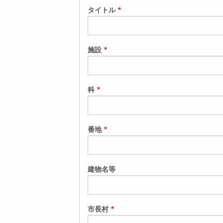
タイトル
施設
科
番地
建物名等
市長村