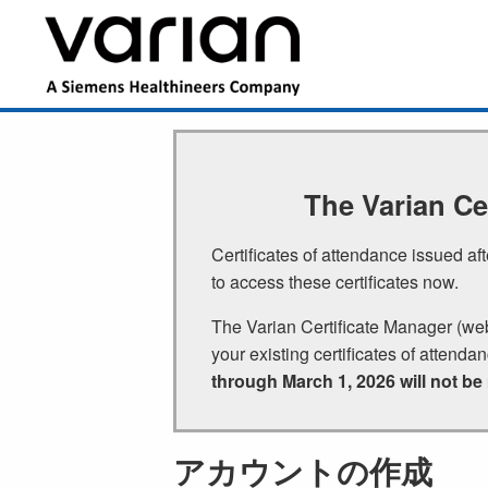
メ
イ
Main
ン
navigation
コ
ン
テ
ン
ツ
The Varian Ce
に
移
Certificates of attendance issued a
動
to access these certificates now.
The Varian Certificate Manager (we
your existing certificates of attenda
through March 1, 2026 will not be
アカウントの作成