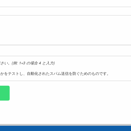
(例: 1+3 の場合 4 と入力)
うかをテストし、自動化されたスパム送信を防ぐためのものです。