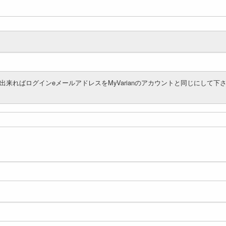
来ればログインeメールアドレスをMyVarianのアカウントと同じにして下