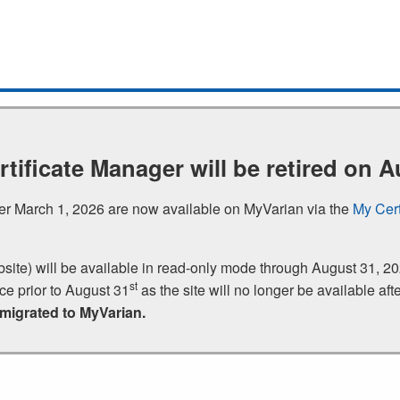
rtificate Manager will be retired on A
fter March 1, 2026 are now available on MyVarian via the
My Cert
bsite) will be available in read‑only mode through August 31,
st
nce prior to August 31
as the site will no longer be available afte
 migrated to MyVarian.