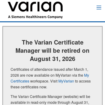
Pasar
al
Main
contenido
navigation
principal
The Varian Certificate
Manager will be retired on
August 31, 2026
Certificates of attendance issued after March 1,
2026 are now available on MyVarian via the
My
Certificates
workspace. Visit
MyVarian
to access
these certificates now.
The Varian Certificate Manager (website) will be
available in read‑only mode through August 31,